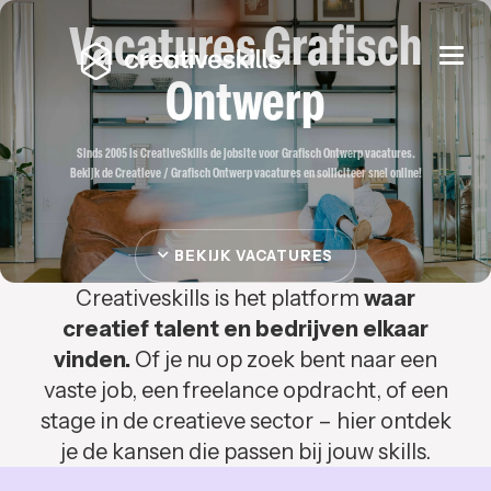
Vacatures Grafisch
Togg
navi
Ontwerp
Sinds 2005 is CreativeSkills de jobsite voor Grafisch Ontwerp vacatures.
Bekijk de Creatieve / Grafisch Ontwerp vacatures en solliciteer snel online!
BEKIJK VACATURES
Creativeskills is het platform
waar
creatief talent en bedrijven elkaar
vinden.
Of je nu op zoek bent naar een
vaste job, een freelance opdracht, of een
stage in de creatieve sector – hier ontdek
je de kansen die passen bij jouw skills.