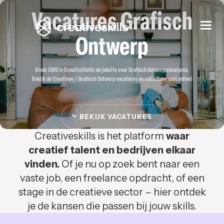
Vacatures Grafisch
Togg
navi
Ontwerp
Sinds 2005 is CreativeSkills de jobsite voor Grafisch Ontwerp vacatures.
Bekijk de Creatieve / Grafisch Ontwerp vacatures en solliciteer snel online!
BEKIJK VACATURES
Creativeskills is het platform
waar
creatief talent en bedrijven elkaar
vinden.
Of je nu op zoek bent naar een
vaste job, een freelance opdracht, of een
stage in de creatieve sector – hier ontdek
je de kansen die passen bij jouw skills.