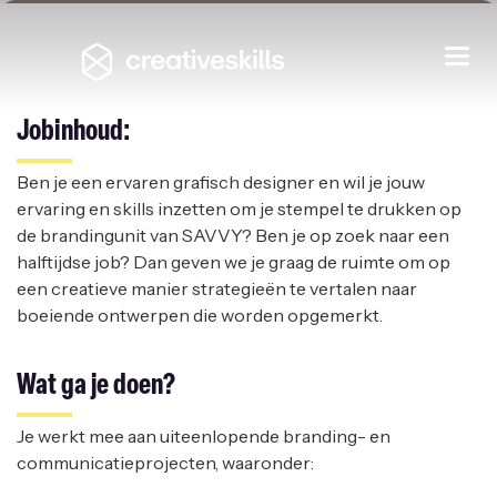
Grafisch Vormgever (Halftijds)
Togg
navi
SAVVY
|
ROESELARE
Jobinhoud:
Ben je een ervaren grafisch designer en wil je jouw
ervaring en skills inzetten om je stempel te drukken op
de brandingunit van SAVVY? Ben je op zoek naar een
halftijdse job? Dan geven we je graag de ruimte om op
een creatieve manier strategieën te vertalen naar
boeiende ontwerpen die worden opgemerkt.
Wat ga je doen?
Je werkt mee aan uiteenlopende branding- en
communicatieprojecten, waaronder: