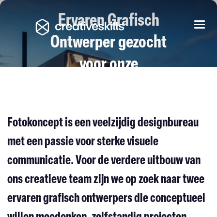
Ervaren Grafisch
Togg
navi
Ontwerper gezocht
voor onze
studio in Lennik
FOTOKONCEPT
|
SINT-MARTENS-LENNIK
Fotokoncept is een veelzijdig designbureau
met een passie voor sterke visuele
communicatie. Voor de verdere uitbouw van
ons creatieve team zijn we op zoek naar twee
ervaren grafisch ontwerpers die conceptueel