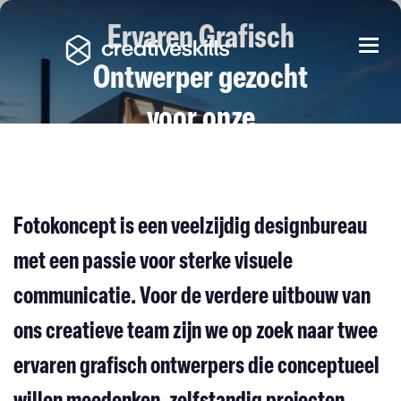
Ervaren Grafisch
Togg
navi
Ontwerper gezocht
voor onze
studio in Lennik
FOTOKONCEPT
|
SINT-MARTENS-LENNIK
Fotokoncept is een veelzijdig designbureau
met een passie voor sterke visuele
communicatie. Voor de verdere uitbouw van
ons creatieve team zijn we op zoek naar twee
ervaren grafisch ontwerpers die conceptueel