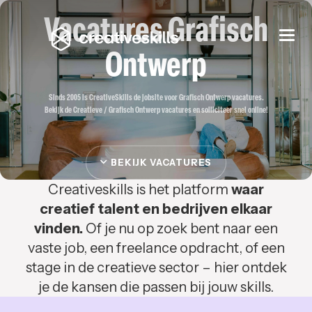
Vacatures Grafisch
Togg
navi
Ontwerp
Sinds 2005 is CreativeSkills de jobsite voor Grafisch Ontwerp vacatures.
Bekijk de Creatieve / Grafisch Ontwerp vacatures en solliciteer snel online!
BEKIJK VACATURES
Creativeskills is het platform
waar
creatief talent en bedrijven elkaar
vinden.
Of je nu op zoek bent naar een
vaste job, een freelance opdracht, of een
stage in de creatieve sector – hier ontdek
je de kansen die passen bij jouw skills.