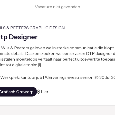
Vacature niet gevonden
ILS & PEETERS GRAPHIC DESIGN
tp Designer
j Wils & Peeters geloven we in sterke communicatie die klopt 
einste details. Daarom zoeken we een ervaren DTP designer 
isstijlen moeiteloos vertaalt naar perfect uitgewerkte toepas
nt tot digitale tools: jij …
Werkplek: kantoorjob |
Ervaringsniveau: senior |
30 Jul 2
Grafisch Ontwerp
Lier