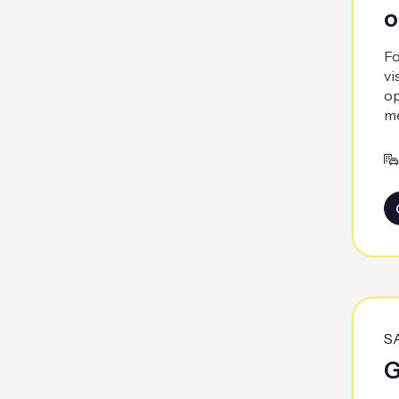
o
Fo
vi
op
me
S
G