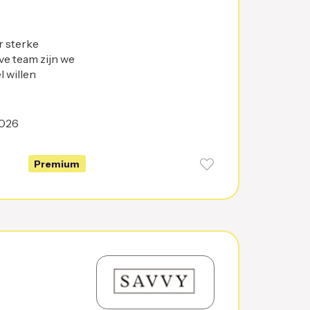
r sterke
ve team zijn we
 willen
2026
Premium