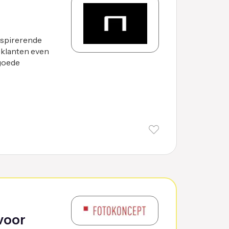
inspirerende
e klanten even
 goede
voor