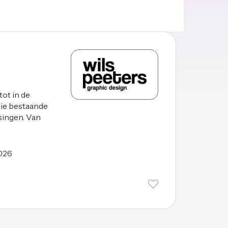
tot in de
die bestaande
singen. Van
026