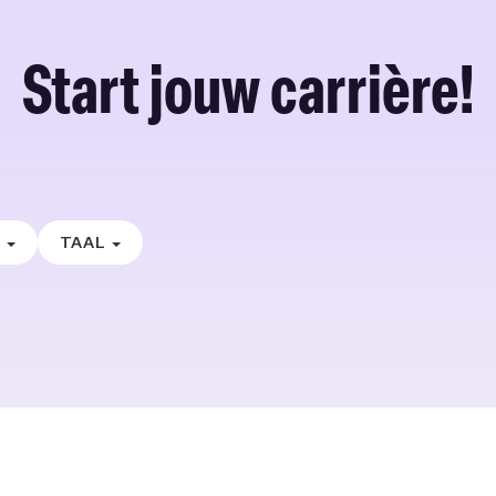
Start jouw carrière!
E
TAAL