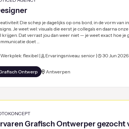
OTICED AGENCY
esigner
eativiteit Die schep je dagelijks op ons bord, in de vorm van 
signs. Je weet wel: visuals die eerst je collega’s en daarna onz
il krijgen. Dat verrast jou dan weer niet — je weet exact hoe je
mmunicatie doet …
Werkplek: flexibel |
Ervaringsniveau: senior |
30 Jun 2026
Grafisch Ontwerp
Antwerpen
OTOKONCEPT
rvaren Grafisch Ontwerper gezocht 