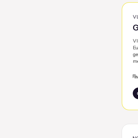
V
G
Vl
Eu
ge
me