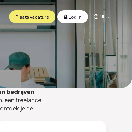
NL
Plaats vacature
Log in
en bedrijven
b, een freelance
 ontdek je de