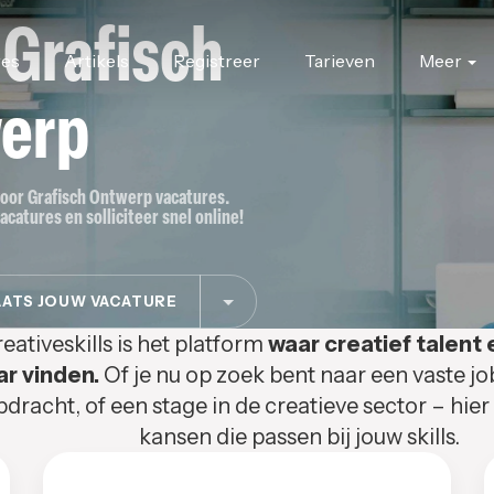
 Grafisch
res
Artikels
Registreer
Tarieven
Meer
erp
 voor Grafisch Ontwerp vacatures.
catures en solliciteer snel online!
ATS JOUW VACATURE
eativeskills is het platform
waar creatief talent 
ar vinden.
Of je nu op zoek bent naar een vaste jo
pdracht, of een stage in de creatieve sector – hier
kansen die passen bij jouw skills.