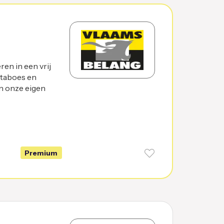
en in een vrij
 taboes en
n onze eigen
Premium