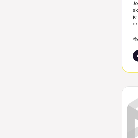
Jo
sk
je
cr