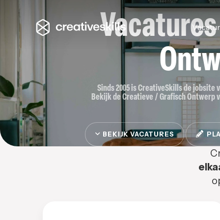
Vacatures
Vacatu
Ontw
Sinds 2005 is CreativeSkills de jobsite
Bekijk de Creatieve / Grafisch Ontwerp va
BEKIJK VACATURES
PLA
Cr
elka
o