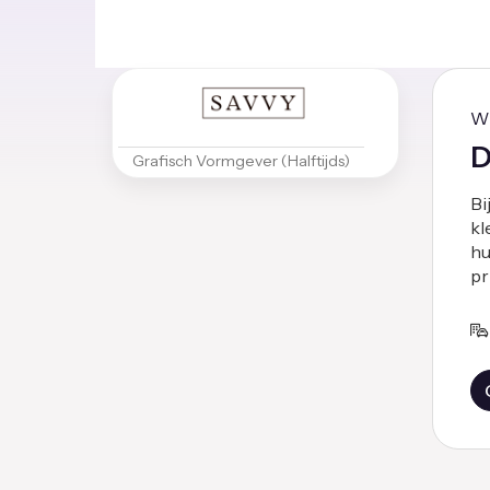
W
D
Grafisch Vormgever (Halftijds)
Bi
kl
hu
pri