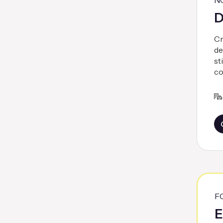
N
D
Cr
de
st
co
F
E