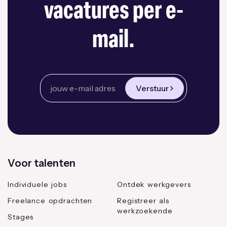
vacatures per e-
mail.
Verstuur
Voor talenten
Individuele jobs
Ontdek werkgevers
Freelance opdrachten
Registreer als
werkzoekende
Stages