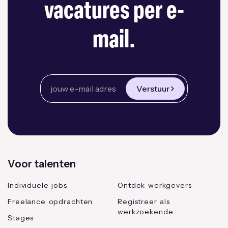
vacatures per e-
mail.
Verstuur
Voor talenten
Individuele jobs
Ontdek werkgevers
Freelance opdrachten
Registreer als
werkzoekende
Stages