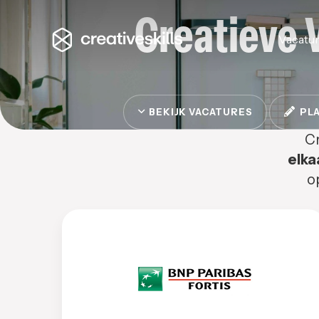
Creatieve 
Vacatu
BEKIJK VACATURES
PLA
Cr
elka
o