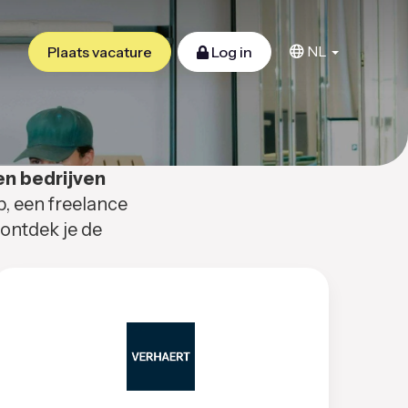
NL
Plaats vacature
Log in
en bedrijven
b, een freelance
 ontdek je de