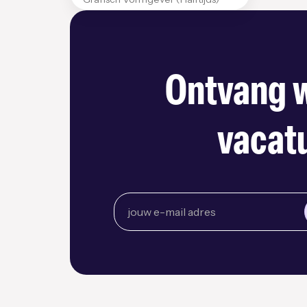
Ontvang w
vacatu