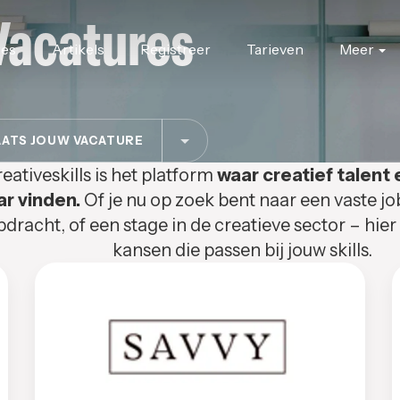
Vacatures
res
Artikels
Registreer
Tarieven
Meer
ATS JOUW VACATURE
eativeskills is het platform
waar creatief talent 
ar vinden.
Of je nu op zoek bent naar een vaste jo
pdracht, of een stage in de creatieve sector – hier
kansen die passen bij jouw skills.