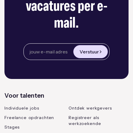
vacatures per e-
mail.
Verstuur
Voor talenten
Individuele jobs
Ontdek werkgevers
Freelance opdrachten
Registreer als
werkzoekende
Stages