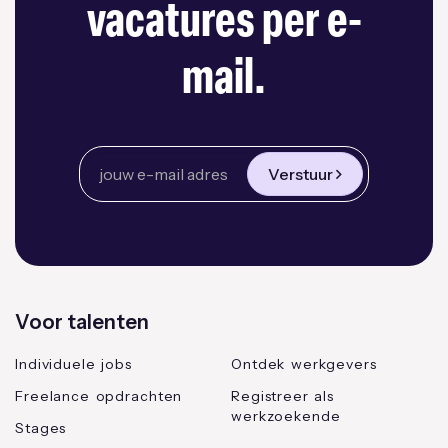
vacatures per e-
mail.
Verstuur
Voor talenten
Individuele jobs
Ontdek werkgevers
Freelance opdrachten
Registreer als
werkzoekende
Stages