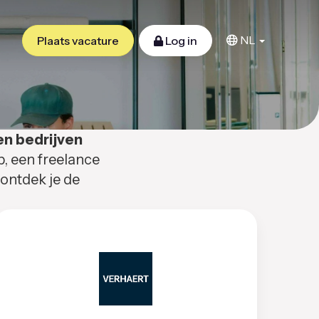
NL
Plaats vacature
Log in
en bedrijven
b, een freelance
 ontdek je de