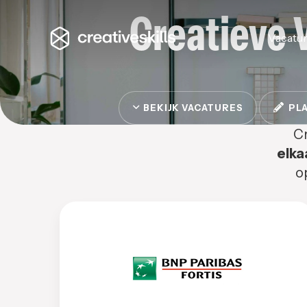
Creatieve 
Vacatu
BEKIJK VACATURES
PLA
Cr
elka
o