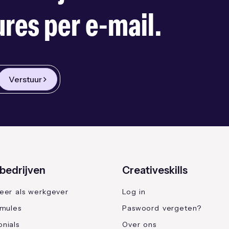
res per e-mail.
Verstuur
bedrijven
Creativeskills
reer als werkgever
Log in
rmules
Paswoord vergeten?
nials
Over ons