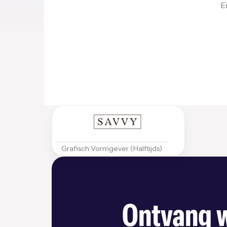
E
Grafisch Vormgever (Halftijds)
Ontvang w