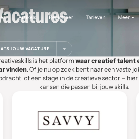
Vacatures
res
Artikels
Registreer
Tarieven
Meer
ATS JOUW VACATURE
eativeskills is het platform
waar creatief talent 
ar vinden.
Of je nu op zoek bent naar een vaste jo
pdracht, of een stage in de creatieve sector – hier
kansen die passen bij jouw skills.