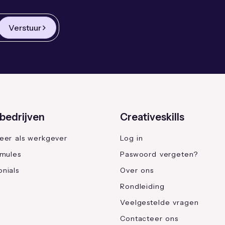
Verstuur
bedrijven
Creativeskills
reer als werkgever
Log in
rmules
Paswoord vergeten?
nials
Over ons
Rondleiding
Veelgestelde vragen
Contacteer ons