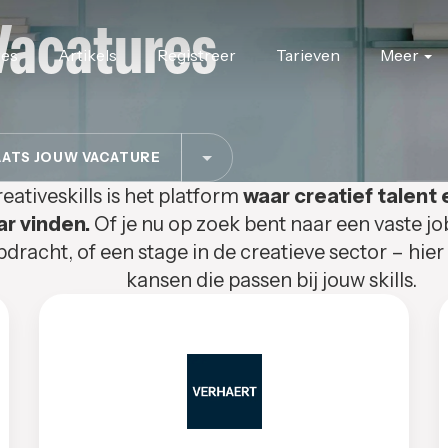
Vacatures
res
Artikels
Registreer
Tarieven
Meer
ATS JOUW VACATURE
eativeskills is het platform
waar creatief talent 
ar vinden.
Of je nu op zoek bent naar een vaste jo
pdracht, of een stage in de creatieve sector – hier
kansen die passen bij jouw skills.