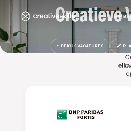
Creatieve 
Vacatu
BEKIJK VACATURES
PLA
Cr
elka
o