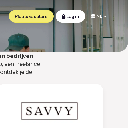
NL
Plaats vacature
Log in
en bedrijven
b, een freelance
 ontdek je de