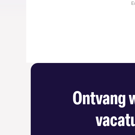
E
Ontvang w
vacatu