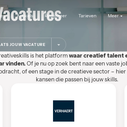
Vacatures
res
Artikels
Registreer
Tarieven
Meer
ATS JOUW VACATURE
eativeskills is het platform
waar creatief talent 
ar vinden.
Of je nu op zoek bent naar een vaste jo
pdracht, of een stage in de creatieve sector – hier
kansen die passen bij jouw skills.