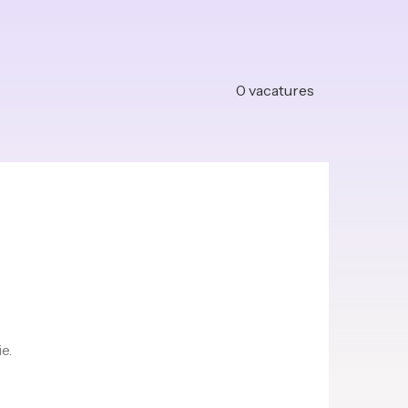
0
vacatures
e.