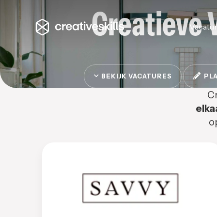
Creatieve 
Vacatu
BEKIJK VACATURES
PLA
Cr
elka
o