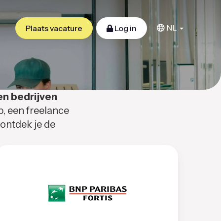
NL
Plaats vacature
Log in
en bedrijven
b, een freelance
 ontdek je de