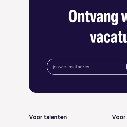
Ontvang w
vacatu
Voor talenten
Voor 