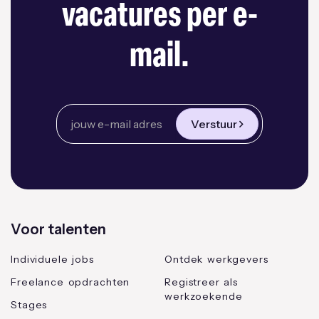
vacatures per e-
mail.
Verstuur
Voor talenten
Individuele jobs
Ontdek werkgevers
Freelance opdrachten
Registreer als
werkzoekende
Stages