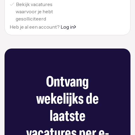
Bekijk vacatures
waarvoor je hebt
gesolliciteerd
Heb je al een account?
Log in
Ontvang
wekelijks de
laatste
vacatures per e-