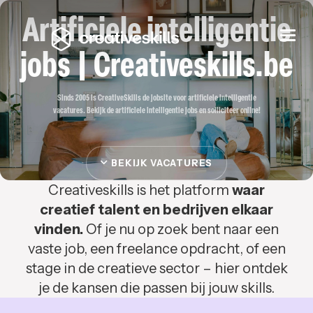
Artificiele intelligentie
Togg
navi
jobs | Creativeskills.be
Sinds 2005 is CreativeSkills de jobsite voor artificiele intelligentie
vacatures. Bekijk de artificiele intelligentie jobs en solliciteer online!
BEKIJK VACATURES
Creativeskills is het platform
waar
creatief talent en bedrijven elkaar
vinden.
Of je nu op zoek bent naar een
vaste job, een freelance opdracht, of een
stage in de creatieve sector – hier ontdek
je de kansen die passen bij jouw skills.