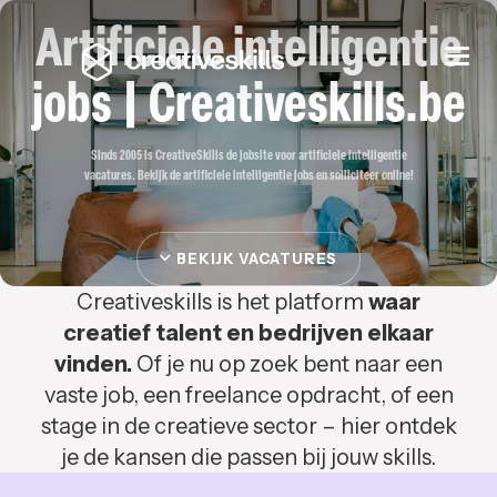
Artificiele intelligentie
Togg
navi
jobs | Creativeskills.be
Sinds 2005 is CreativeSkills de jobsite voor artificiele intelligentie
vacatures. Bekijk de artificiele intelligentie jobs en solliciteer online!
BEKIJK VACATURES
Creativeskills is het platform
waar
creatief talent en bedrijven elkaar
vinden.
Of je nu op zoek bent naar een
vaste job, een freelance opdracht, of een
stage in de creatieve sector – hier ontdek
je de kansen die passen bij jouw skills.