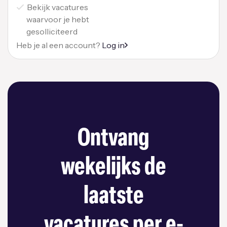
Bekijk vacatures
waarvoor je hebt
gesolliciteerd
Heb je al een account?
Log in
Ontvang
wekelijks de
laatste
vacatures per e-