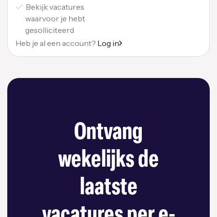
Bekijk vacatures
waarvoor je hebt
gesolliciteerd
Heb je al een account?
Log in
Ontvang
wekelijks de
laatste
vacatures per e-