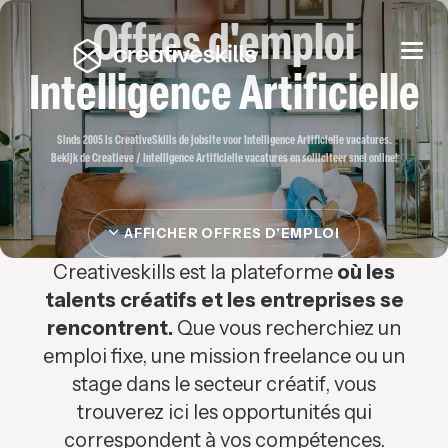
Offres d'emploi
Togg
navi
Intelligence Artificielle
Sinds 2005 is CreativeSkills de jobsite voor Intelligence Artificielle vacatures.
Bekijk de Creatieve / Intelligence Artificielle vacatures en solliciteer snel online!
AFFICHER OFFRES D'EMPLOI
Creativeskills est la plateforme
où les
talents créatifs et les entreprises se
rencontrent.
Que vous recherchiez un
emploi fixe, une mission freelance ou un
stage dans le secteur créatif, vous
trouverez ici les opportunités qui
correspondent à vos compétences.