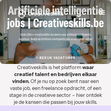
Artificiele intelligentie
Togg
navi
jobs | Creativeskills.be
Sinds 2005 is CreativeSkills de jobsite voor artificiele intelligentie
vacatures. Bekijk de artificiele intelligentie jobs en solliciteer online!
BEKIJK VACATURES
Creativeskills is het platform
waar
creatief talent en bedrijven elkaar
vinden.
Of je nu op zoek bent naar een
vaste job, een freelance opdracht, of een
stage in de creatieve sector – hier ontdek
je de kansen die passen bij jouw skills.