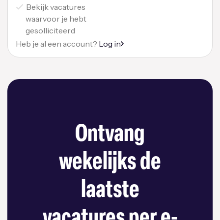
Bekijk vacatures
waarvoor je hebt
gesolliciteerd
Heb je al een account?
Log in
Ontvang
wekelijks de
laatste
vacatures per e-