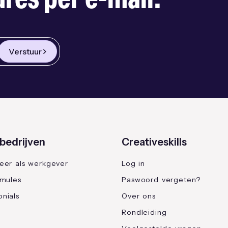
res per e-mail.
Verstuur
bedrijven
Creativeskills
reer als werkgever
Log in
rmules
Paswoord vergeten?
nials
Over ons
Rondleiding