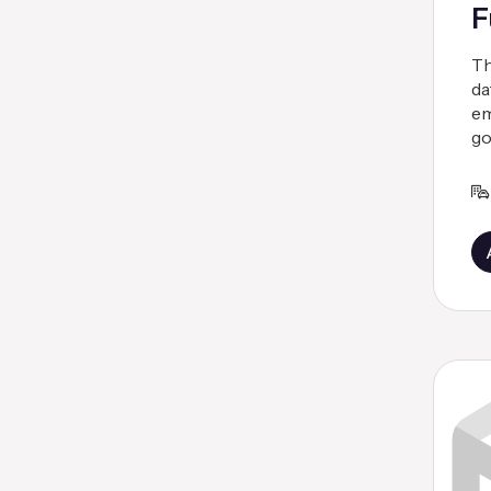
F
Th
da
em
go