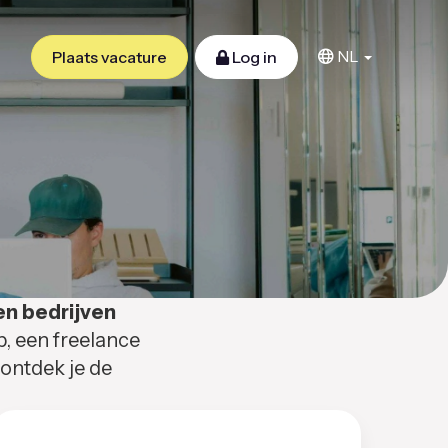
NL
Plaats vacature
Log in
en bedrijven
b, een freelance
 ontdek je de