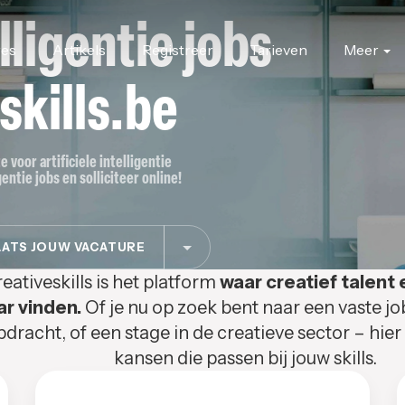
elligentie jobs
res
Artikels
Registreer
Tarieven
Meer
skills.be
e voor artificiele intelligentie
gentie jobs en solliciteer online!
ATS JOUW VACATURE
eativeskills is het platform
waar creatief talent 
ar vinden.
Of je nu op zoek bent naar een vaste jo
pdracht, of een stage in de creatieve sector – hier
kansen die passen bij jouw skills.