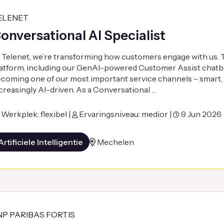
ELENET
onversational AI Specialist
 Telenet, we’re transforming how customers engage with us.
atform, including our GenAI-powered Customer Assist chatbo
coming one of our most important service channels – smart, 
creasingly AI-driven. As a Conversational …
Werkplek: flexibel |
Ervaringsniveau: medior |
9 Jun 2026
Artificiele Intelligentie
Mechelen
NP PARIBAS FORTIS