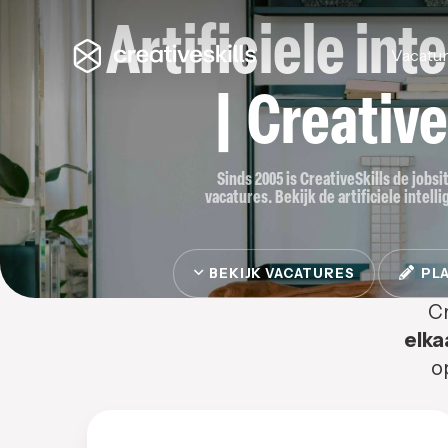
Artificiele int
Vacatu
| Creative
Sinds 2005 is CreativeSkills de jobsit
vacatures. Bekijk de artificiele intelli
BEKIJK VACATURES
PLA
Cr
elka
o