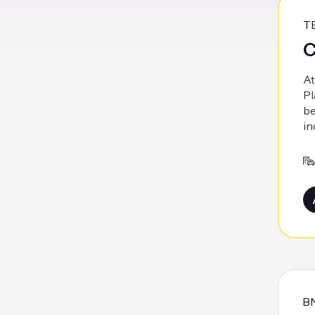
T
C
At
Pl
be
in
B