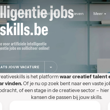
elligentie jobs
res
Artikels
Registreer
Tarieven
Meer
skills.be
e voor artificiele intelligentie
gentie jobs en solliciteer online!
ATS JOUW VACATURE
eativeskills is het platform
waar creatief talent 
ar vinden.
Of je nu op zoek bent naar een vaste jo
pdracht, of een stage in de creatieve sector – hier
kansen die passen bij jouw skills.