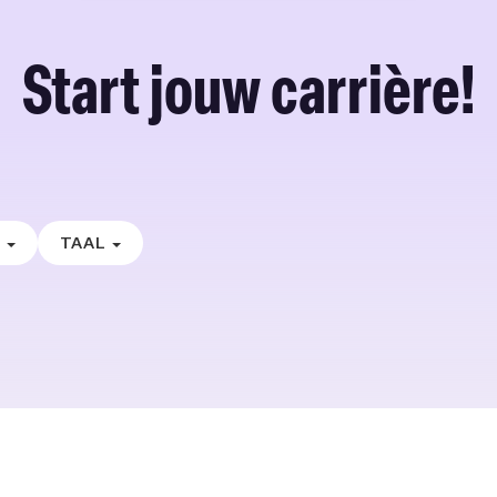
Start jouw carrière!
E
TAAL