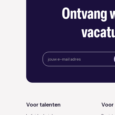
Ontvang w
vacatu
Voor talenten
Voor 