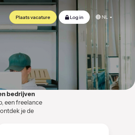
NL
Plaats vacature
Log in
en bedrijven
b, een freelance
 ontdek je de