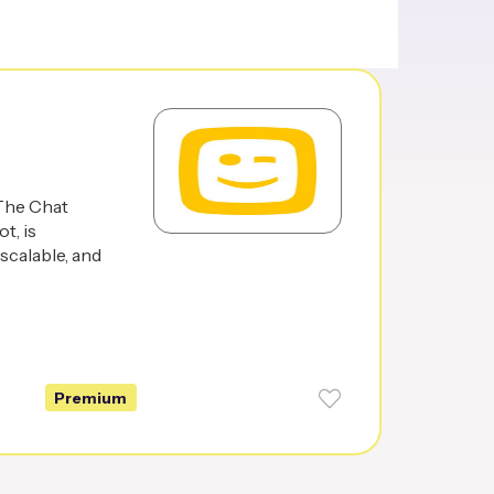
 The Chat
t, is
scalable, and
Premium