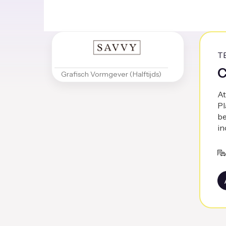
T
C
Grafisch Vormgever (Halftijds)
At
Pl
be
in