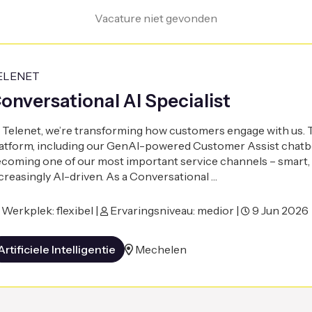
Vacature niet gevonden
ELENET
onversational AI Specialist
 Telenet, we’re transforming how customers engage with us.
atform, including our GenAI-powered Customer Assist chatbo
coming one of our most important service channels – smart, 
creasingly AI-driven. As a Conversational …
Werkplek: flexibel |
Ervaringsniveau: medior |
9 Jun 2026
Artificiele Intelligentie
Mechelen