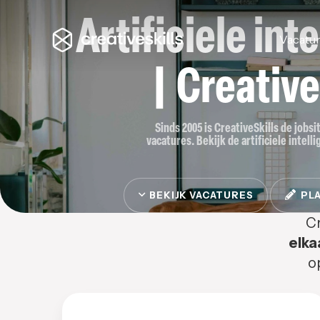
Artificiele int
Vacatu
| Creative
Sinds 2005 is CreativeSkills de jobsit
vacatures. Bekijk de artificiele intelli
BEKIJK VACATURES
PLA
Cr
elka
o