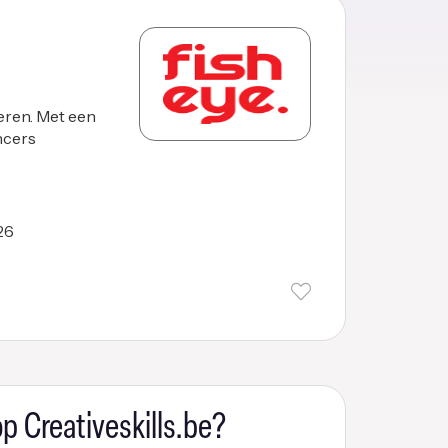
eren. Met een
ancers
26
p Creativeskills.be?