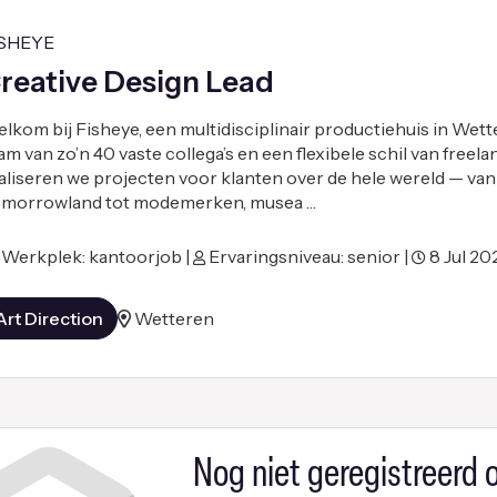
ISHEYE
reative Design Lead
lkom bij Fisheye, een multidisciplinair productiehuis in Wett
am van zo’n 40 vaste collega’s en een flexibele schil van freel
aliseren we projecten voor klanten over de hele wereld — van
morrowland tot modemerken, musea …
Werkplek: kantoorjob |
Ervaringsniveau: senior |
8 Jul 20
Art Direction
Wetteren
Nog niet geregistreerd o