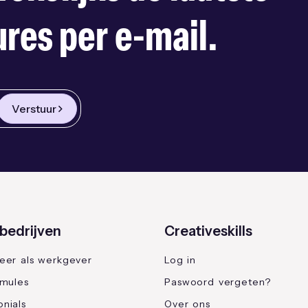
res per e-mail.
Verstuur
bedrijven
Creativeskills
reer als werkgever
Log in
rmules
Paswoord vergeten?
nials
Over ons