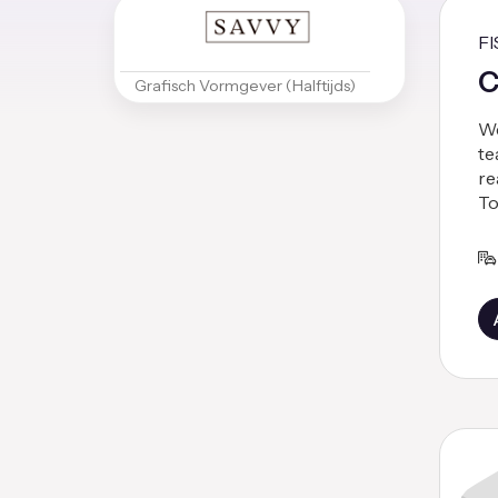
F
C
Grafisch Vormgever (Halftijds)
We
te
re
To