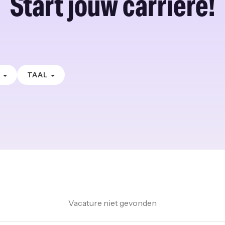
Start jouw carrière!
E
TAAL
Vacature niet gevonden