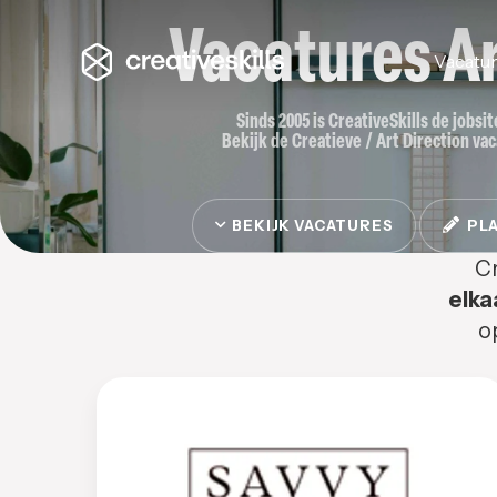
Vacatures Ar
Vacatu
Sinds 2005 is CreativeSkills de jobsi
Bekijk de Creatieve / Art Direction vac
BEKIJK VACATURES
PLA
Cr
elka
o