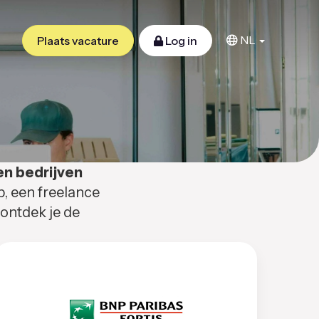
NL
Plaats vacature
Log in
en bedrijven
b, een freelance
 ontdek je de