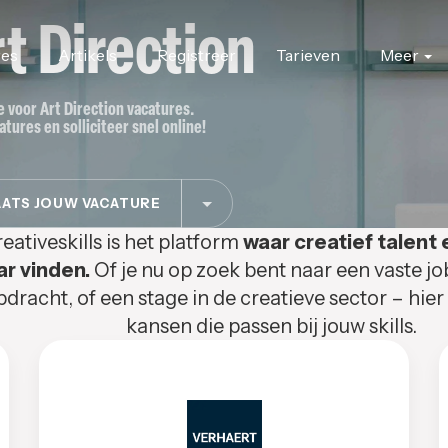
t Direction
res
Artikels
Registreer
Tarieven
Meer
te voor Art Direction vacatures.
atures en solliciteer snel online!
ATS JOUW VACATURE
eativeskills is het platform
waar creatief talent 
ar vinden.
Of je nu op zoek bent naar een vaste jo
pdracht, of een stage in de creatieve sector – hier
kansen die passen bij jouw skills.