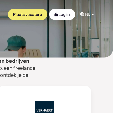
NL
Plaats vacature
Log in
en bedrijven
b, een freelance
 ontdek je de