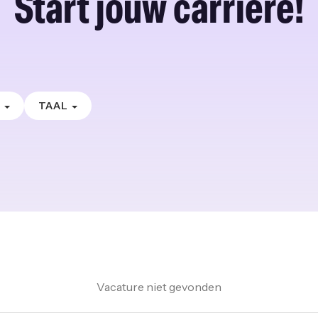
Start jouw carrière!
E
TAAL
Vacature niet gevonden