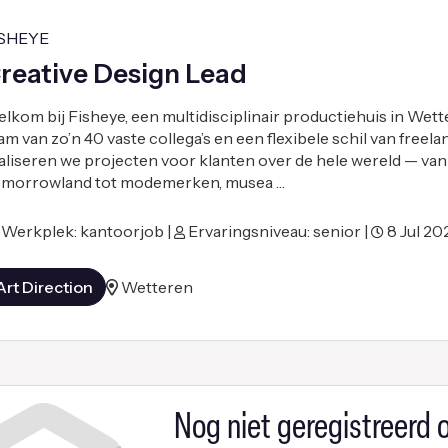
ISHEYE
reative Design Lead
lkom bij Fisheye, een multidisciplinair productiehuis in Wett
am van zo’n 40 vaste collega’s en een flexibele schil van freel
aliseren we projecten voor klanten over de hele wereld — van
morrowland tot modemerken, musea …
Werkplek: kantoorjob |
Ervaringsniveau: senior |
8 Jul 20
Art Direction
Wetteren
Nog niet geregistreerd o