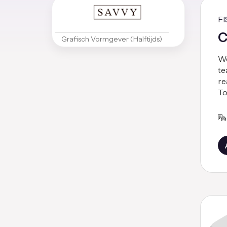
F
C
Grafisch Vormgever (Halftijds)
We
te
re
To