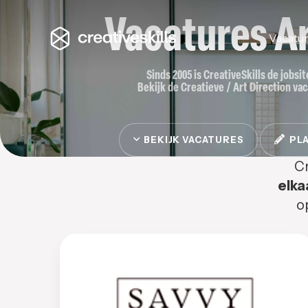
Vacatures Ar
Vacatu
Sinds 2005 is CreativeSkills de jobsi
Bekijk de Creatieve / Art Direction vac
BEKIJK VACATURES
PLA
Cr
elka
o