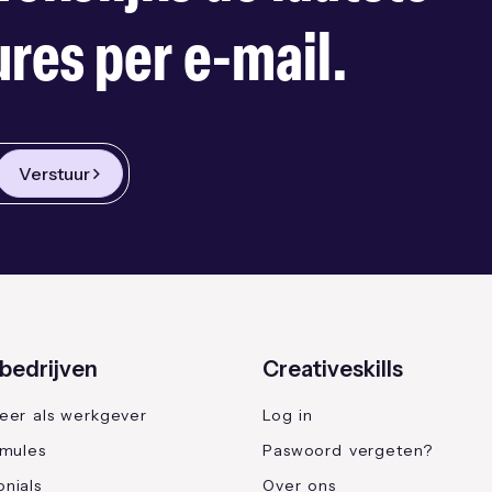
res per e-mail.
Verstuur
bedrijven
Creativeskills
reer als werkgever
Log in
rmules
Paswoord vergeten?
nials
Over ons