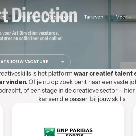
t Direction
res
Artikels
Registreer
Tarieven
Meer
te voor Art Direction vacatures.
atures en solliciteer snel online!
ATS JOUW VACATURE
eativeskills is het platform
waar creatief talent 
ar vinden.
Of je nu op zoek bent naar een vaste jo
pdracht, of een stage in de creatieve sector – hier
kansen die passen bij jouw skills.