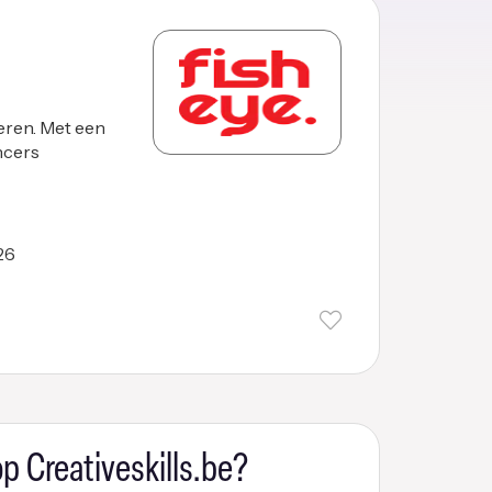
eren. Met een
ancers
26
p Creativeskills.be?