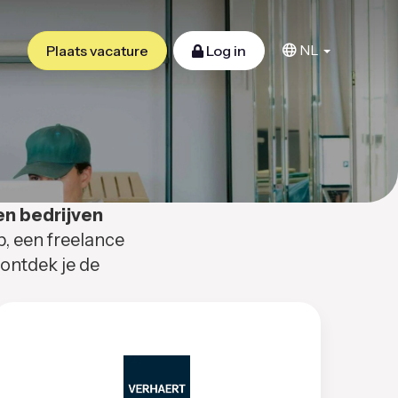
NL
Plaats vacature
Log in
en bedrijven
b, een freelance
 ontdek je de