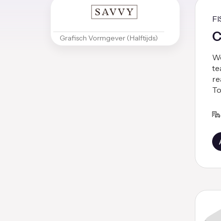
F
C
Grafisch Vormgever (Halftijds)
We
te
re
To