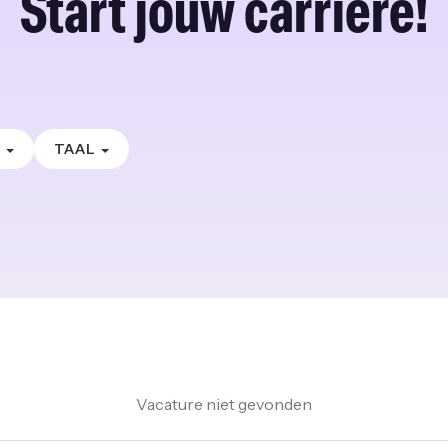
Start jouw carrière!
E
TAAL
Vacature niet gevonden