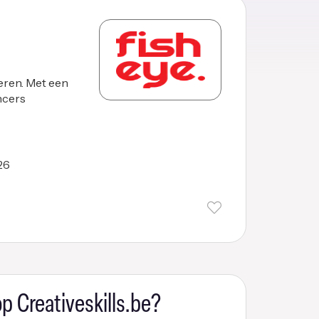
eren. Met een
ancers
26
p Creativeskills.be?