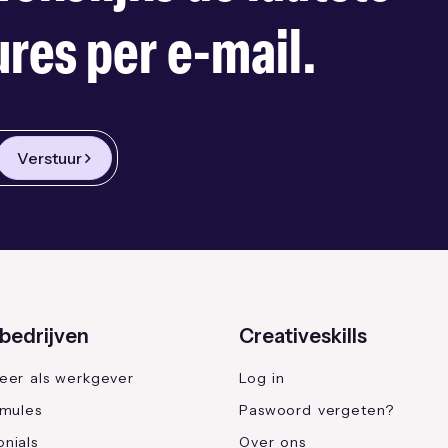
res per e-mail.
Verstuur
bedrijven
Creativeskills
reer als werkgever
Log in
rmules
Paswoord vergeten?
nials
Over ons