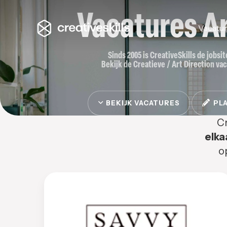
Vacatures Ar
Vacatu
Sinds 2005 is CreativeSkills de jobsi
Bekijk de Creatieve / Art Direction vac
BEKIJK VACATURES
PLA
Cr
elka
o