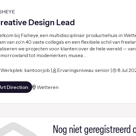
ISHEYE
reative Design Lead
lkom bij Fisheye, een multidisciplinair productiehuis in Wett
am van zo’n 40 vaste collega’s en een flexibele schil van freel
aliseren we projecten voor klanten over de hele wereld — van
morrowland tot modemerken, musea …
Werkplek: kantoorjob |
Ervaringsniveau: senior |
8 Jul 20
Art Direction
Wetteren
Nog niet geregistreerd o