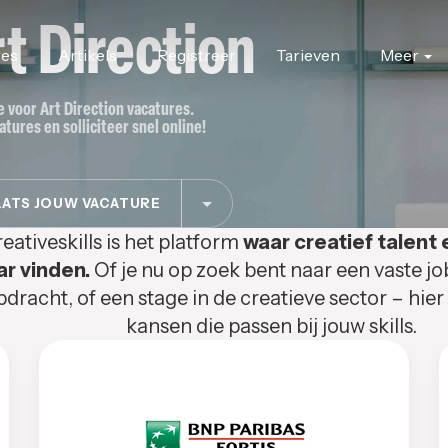
t Direction
res
Artikels
Registreer
Tarieven
Meer
te voor Art Direction vacatures.
atures en solliciteer snel online!
ATS JOUW VACATURE
eativeskills is het platform
waar creatief talent 
ar vinden.
Of je nu op zoek bent naar een vaste jo
pdracht, of een stage in de creatieve sector – hier
kansen die passen bij jouw skills.