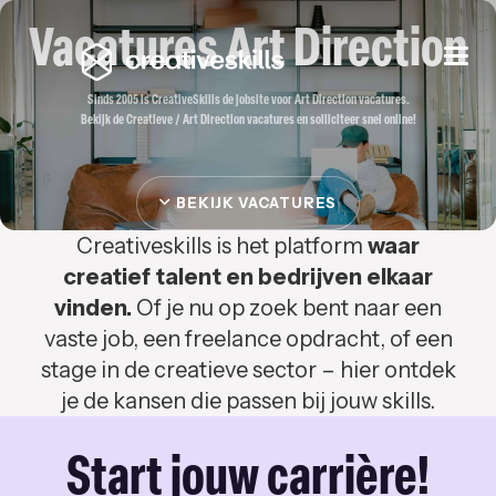
Vacatures Art Direction
Togg
navi
Sinds 2005 is CreativeSkills de jobsite voor Art Direction vacatures.
Bekijk de Creatieve / Art Direction vacatures en solliciteer snel online!
BEKIJK VACATURES
Creativeskills is het platform
waar
creatief talent en bedrijven elkaar
vinden.
Of je nu op zoek bent naar een
vaste job, een freelance opdracht, of een
stage in de creatieve sector – hier ontdek
je de kansen die passen bij jouw skills.
Start jouw carrière!