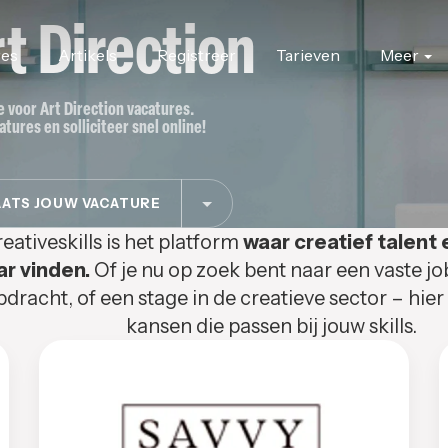
t Direction
res
Artikels
Registreer
Tarieven
Meer
te voor Art Direction vacatures.
atures en solliciteer snel online!
ATS JOUW VACATURE
eativeskills is het platform
waar creatief talent 
ar vinden.
Of je nu op zoek bent naar een vaste jo
pdracht, of een stage in de creatieve sector – hier
kansen die passen bij jouw skills.