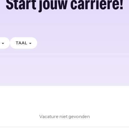
Start jouw carrière!
E
TAAL
Vacature niet gevonden