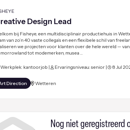
ISHEYE
reative Design Lead
lkom bij Fisheye, een multidisciplinair productiehuis in Wett
am van zo’n 40 vaste collega’s en een flexibele schil van freel
aliseren we projecten voor klanten over de hele wereld — van
morrowland tot modemerken, musea …
Werkplek: kantoorjob |
Ervaringsniveau: senior |
8 Jul 20
Art Direction
Wetteren
Nog niet geregistreerd o