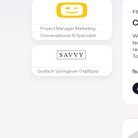
F
C
Project Manager Marketing
Conversational AI Specialist
We
te
re
To
Grafisch Vormgever (Halftijds)