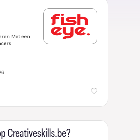
eren. Met een
ancers
26
p Creativeskills.be?