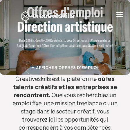
Offres d'emploi
Togg
navi
Direction artistique
Sinds 2005 is CreativeSkills de jobsite voor Direction artistique vacatures.
Bekijk de Creatieve / Direction artistique vacatures en solliciteer snel online!
AFFICHER OFFRES D'EMPLOI
Creativeskills est la plateforme
où les
talents créatifs et les entreprises se
rencontrent.
Que vous recherchiez un
emploi fixe, une mission freelance ou un
stage dans le secteur créatif, vous
trouverez ici les opportunités qui
correspondent à vos compétences.