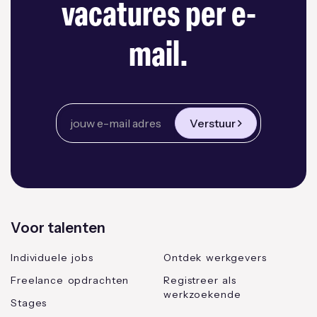
vacatures per e-
mail.
Verstuur
Voor talenten
Individuele jobs
Ontdek werkgevers
Freelance opdrachten
Registreer als
werkzoekende
Stages