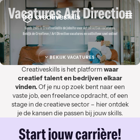
Vacatures Art Direction
Togg
navi
Sinds 2005 is CreativeSkills de jobsite voor Art Direction vacatures.
Bekijk de Creatieve / Art Direction vacatures en solliciteer snel online!
BEKIJK VACATURES
Creativeskills is het platform
waar
creatief talent en bedrijven elkaar
vinden.
Of je nu op zoek bent naar een
vaste job, een freelance opdracht, of een
stage in de creatieve sector – hier ontdek
je de kansen die passen bij jouw skills.
Start jouw carrière!