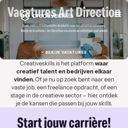
Vacatures Art Direction
Togg
navi
Sinds 2005 is CreativeSkills de jobsite voor Art Direction vacatures.
Bekijk de Creatieve / Art Direction vacatures en solliciteer snel online!
BEKIJK VACATURES
Creativeskills is het platform
waar
creatief talent en bedrijven elkaar
vinden.
Of je nu op zoek bent naar een
vaste job, een freelance opdracht, of een
stage in de creatieve sector – hier ontdek
je de kansen die passen bij jouw skills.
Start jouw carrière!