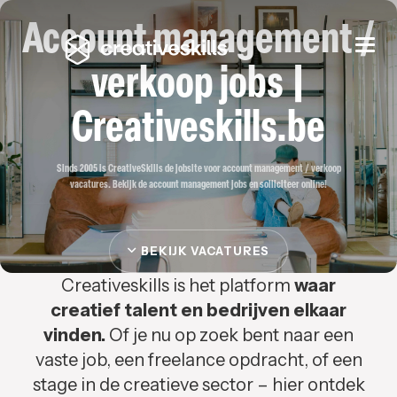
Account management /
Togg
navi
verkoop jobs |
Creativeskills.be
Sinds 2005 is CreativeSkills de jobsite voor account management / verkoop
vacatures. Bekijk de account management jobs en solliciteer online!
BEKIJK VACATURES
Creativeskills is het platform
waar
creatief talent en bedrijven elkaar
vinden.
Of je nu op zoek bent naar een
vaste job, een freelance opdracht, of een
stage in de creatieve sector – hier ontdek