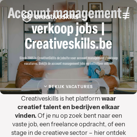
Account management /
Togg
navi
verkoop jobs |
Creativeskills.be
Sinds 2005 is CreativeSkills de jobsite voor account management / verkoop
vacatures. Bekijk de account management jobs en solliciteer online!
BEKIJK VACATURES
Creativeskills is het platform
waar
creatief talent en bedrijven elkaar
vinden.
Of je nu op zoek bent naar een
vaste job, een freelance opdracht, of een
stage in de creatieve sector – hier ontdek