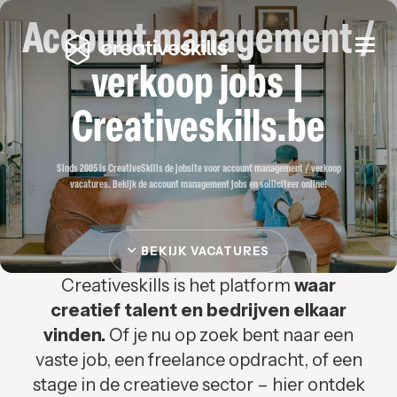
Account management /
Togg
navi
verkoop jobs |
Creativeskills.be
Sinds 2005 is CreativeSkills de jobsite voor account management / verkoop
vacatures. Bekijk de account management jobs en solliciteer online!
BEKIJK VACATURES
Creativeskills is het platform
waar
creatief talent en bedrijven elkaar
vinden.
Of je nu op zoek bent naar een
vaste job, een freelance opdracht, of een
stage in de creatieve sector – hier ontdek