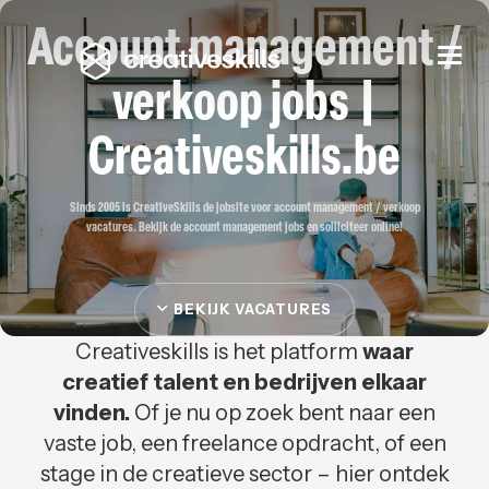
Account management /
Togg
navi
verkoop jobs |
Creativeskills.be
Sinds 2005 is CreativeSkills de jobsite voor account management / verkoop
vacatures. Bekijk de account management jobs en solliciteer online!
BEKIJK VACATURES
Creativeskills is het platform
waar
creatief talent en bedrijven elkaar
vinden.
Of je nu op zoek bent naar een
vaste job, een freelance opdracht, of een
stage in de creatieve sector – hier ontdek