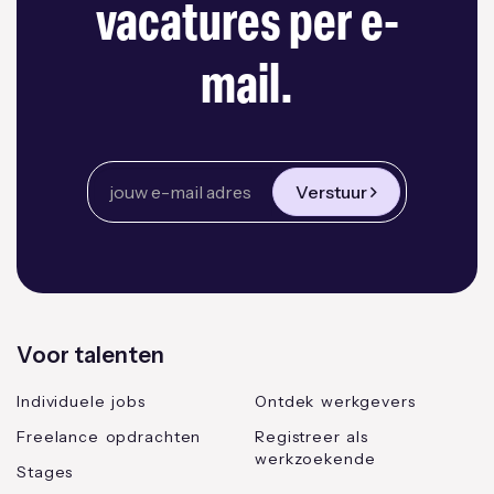
vacatures per e-
mail.
Verstuur
Voor talenten
Individuele jobs
Ontdek werkgevers
Freelance opdrachten
Registreer als
werkzoekende
Stages