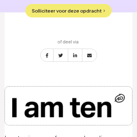
Solliciteer voor deze opdracht
of deel via