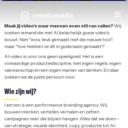
Freelance AI Video Creative
Togg
navi
I AM TEN
|
HEUSDEN-ZOLDER
Maak jij video's waar mensen even stil van vallen?
Wij
zoeken iemand die met AI belachelijk goeie video's
bouwt. Niet "wow, leuk gemaakt met die nieuwe tool",
maar "hoe hebben ze dít in godsnaam gemaakt?”.
AI-video is voor ons geen speelgoed. Het is een
volwaardige productiediscipline, met eigen regels, eigen
vakmanschap en een eigen manier van denken. En daar
zoeken we de juiste persoon voor.
Wie zijn wij?
I am ten is een performance branding agency. Wij
bouwen merken, vertellen verhalen en zetten
campagnes neer die blijven hangen. Alles dat we doen -
van strategie, visuele identiteit, copy, productie tot AI-