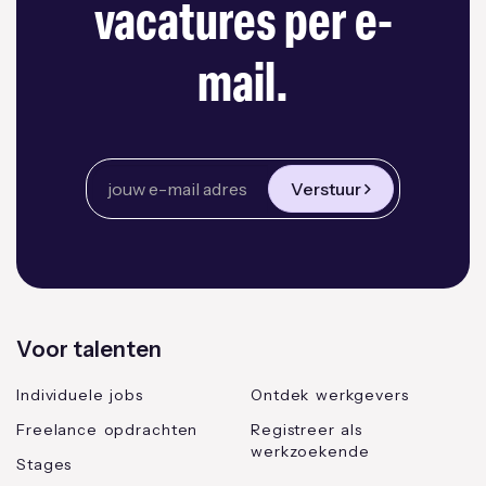
vacatures per e-
mail.
Verstuur
Voor talenten
Individuele jobs
Ontdek werkgevers
Freelance opdrachten
Registreer als
werkzoekende
Stages