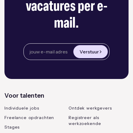
vacatures per e-
mail.
Verstuur
Voor talenten
Individuele jobs
Ontdek werkgevers
Freelance opdrachten
Registreer als
werkzoekende
Stages