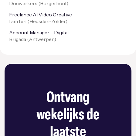
Docwerkers (
Borgerhout
)
Freelance AI Video Creative
I am ten (
Heusden-Zolder
)
Account Manager – Digital
Brigada (
Antwerpen
)
Ontvang
wekelijks de
laatste