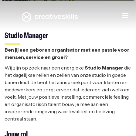
Studio Manager
Togg
navi
ELL-LIMITS
|
TURNHOUT
Studio Manager
Ben jij een geboren organisator met een passie voor
mensen, service en groei?
Wij zijn op zoek naar een energieke
Studio Manager
die
het dagelijkse reilen en zeilen van onze studio in goede
banen leidt. Je bent het aanspreekpunt voor klanten én
medewerkers en zorgt ervoor dat iedereen zich welkom
voelt. Met jouw positieve instelling, commerciële feeling
en organisatorisch talent bouw je mee aan een
inspirerende omgeving waar kwaliteit en beleving
centraal staan.
Jouw rol