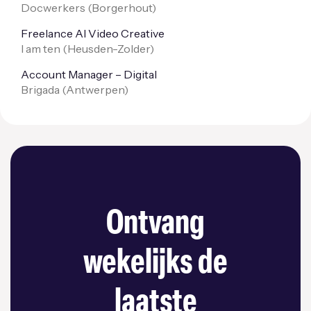
Docwerkers (
Borgerhout
)
Freelance AI Video Creative
I am ten (
Heusden-Zolder
)
Account Manager – Digital
Brigada (
Antwerpen
)
Ontvang
wekelijks de
laatste