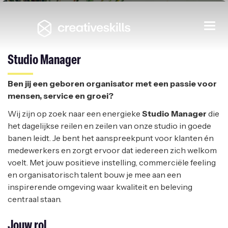
Studio Manager
Togg
navi
ELL-LIMITS
|
TURNHOUT
Studio Manager
Ben jij een geboren organisator met een passie voor
mensen, service en groei?
Wij zijn op zoek naar een energieke
Studio Manager
die
het dagelijkse reilen en zeilen van onze studio in goede
banen leidt. Je bent het aanspreekpunt voor klanten én
medewerkers en zorgt ervoor dat iedereen zich welkom
voelt. Met jouw positieve instelling, commerciële feeling
en organisatorisch talent bouw je mee aan een
inspirerende omgeving waar kwaliteit en beleving
centraal staan.
Jouw rol