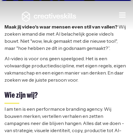
Freelance AI Video Creative
Togg
navi
I AM TEN
|
HEUSDEN-ZOLDER
Maak jij video's waar mensen even stil van vallen?
Wij
zoeken iemand die met AI belachelijk goeie video's
bouwt. Niet "wow, leuk gemaakt met die nieuwe tool",
maar "hoe hebben ze dít in godsnaam gemaakt?”.
AI-video is voor ons geen speelgoed. Het is een
volwaardige productiediscipline, met eigen regels, eigen
vakmanschap en een eigen manier van denken. En daar
zoeken we de juiste persoon voor.
Wie zijn wij?
I am ten is een performance branding agency. Wij
bouwen merken, vertellen verhalen en zetten
campagnes neer die blijven hangen. Alles dat we doen -
van strategie, visuele identiteit, copy, productie tot AI-