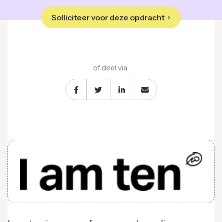
Solliciteer voor deze opdracht
of deel via