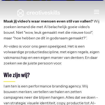
Freelance AI Video Creative
Togg
navi
I AM TEN
|
HEUSDEN-ZOLDER
Maak jij video's waar mensen even stil van vallen?
Wij
zoeken iemand die met AI belachelijk goeie video's
bouwt. Niet "wow, leuk gemaakt met die nieuwe tool",
maar "hoe hebben ze dít in godsnaam gemaakt?”.
AI-video is voor ons geen speelgoed. Het is een
volwaardige productiediscipline, met eigen regels, eigen
vakmanschap en een eigen manier van denken. En daar
zoeken we de juiste persoon voor.
Wie zijn wij?
I am ten is een performance branding agency. Wij
bouwen merken, vertellen verhalen en zetten
campagnes neer die blijven hangen. Alles dat we doen -
van strategie, visuele identiteit, copy, productie tot AI-