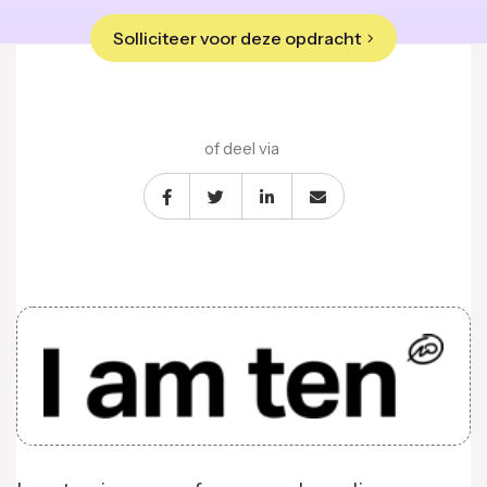
Solliciteer voor deze opdracht
of deel via