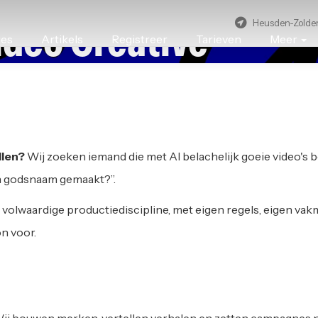
Heusden-Zolde
ideo Creative
res
Artikels
Registreer
Tarieven
Meer
EN-ZOLDER
llen?
Wij zoeken iemand die met AI belachelijk goeie video's 
in godsnaam gemaakt?”.
n volwaardige productiediscipline, met eigen regels, eigen v
n voor.