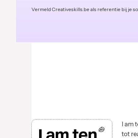
Vermeld Creativeskills.be als referentie bij je sol
I am 
tot r