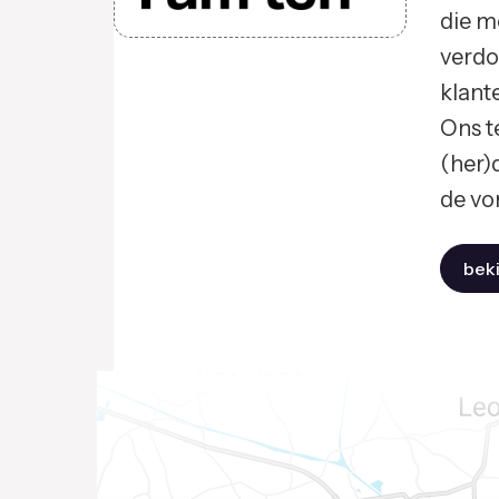
die m
verdor
klant
Ons t
(her)
de vo
beki