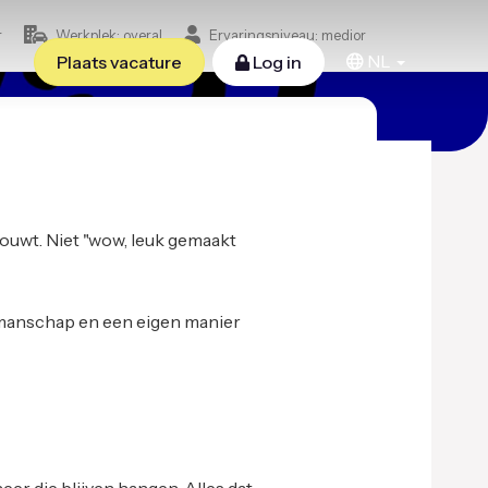
r
Werkplek: overal
Ervaringsniveau: medior
NL
Plaats vacature
Log in
bouwt. Niet "wow, leuk gemaakt
akmanschap en een eigen manier