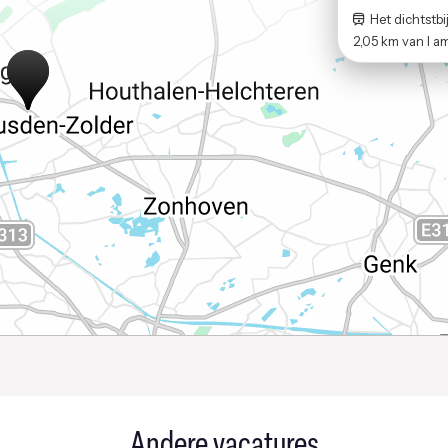
Het dichtstbij
2,05 km
van
I a
Andere vacatures