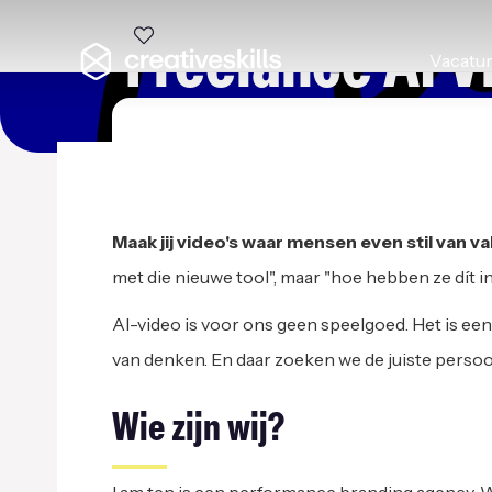
Freelance AI V
Vacatu
I AM TEN
|
HEUSD
Maak jij video's waar mensen even stil van va
met die nieuwe tool", maar "hoe hebben ze dít 
AI-video is voor ons geen speelgoed. Het is ee
van denken. En daar zoeken we de juiste persoo
Wie zijn wij?