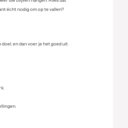
r die blijven hangen. Alles dat
klant écht nodig om op te vallen?
 doel, en dan voer je het goed uit.
rk.
llingen.