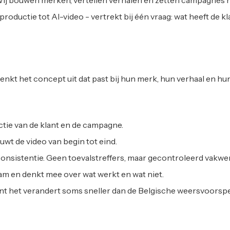
ij bouwen merken, vertellen verhalen en zetten campagnes nee
, productie tot AI-video - vertrekt bij één vraag: wat heeft de 
e denkt het concept uit dat past bij hun merk, hun verhaal en hun
ctie van de klant en de campagne.
ouwt de video van begin tot eind.
en consistentie. Geen toevalstreffers, maar gecontroleerd vakwe
m en denkt mee over wat werkt en wat niet.
ant het verandert soms sneller dan de Belgische weersvoorspe