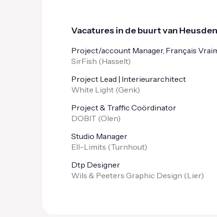
Vacatures in de buurt van Heusde
Project/account Manager, Français Vraime
SirFish (
Hasselt
)
Project Lead | Interieurarchitect
White Light (
Genk
)
Project & Traffic Coördinator
DOBIT (
Olen
)
Studio Manager
Ell-Limits (
Turnhout
)
Dtp Designer
Wils & Peeters Graphic Design (
Lier
)